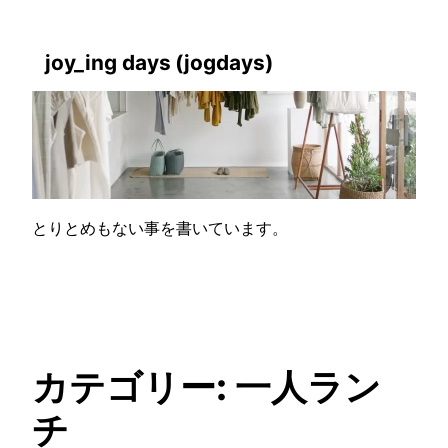
内
容
joy_ing days
(jogdays)
を
ス
キ
ッ
プ
とりとめもない事を書いています。
カテゴリー:
一人ラン
チ