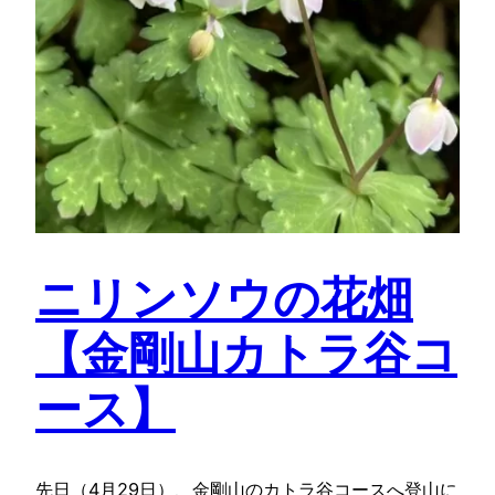
ニリンソウの花畑
【金剛山カトラ谷コ
ース】
先日（4月29日）、金剛山のカトラ谷コースへ登山に