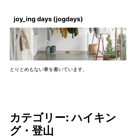
内
容
joy_ing days
(jogdays)
を
ス
キ
ッ
プ
とりとめもない事を書いています。
カテゴリー:
ハイキン
グ・登山