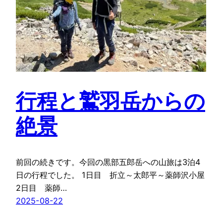
行程と鷲羽岳からの
絶景
前回の続きです。今回の黒部五郎岳への山旅は3泊4
日の行程でした。 1日目 折立～太郎平～薬師沢小屋
2日目 薬師…
2025-08-22