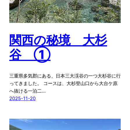
関西の秘境 大杉
谷 ①
三重県多気郡にある、日本三大渓谷の一つ大杉谷に行
ってきました。 コースは、大杉登山口から大台ケ原
へ抜ける一泊二…
2025-11-20